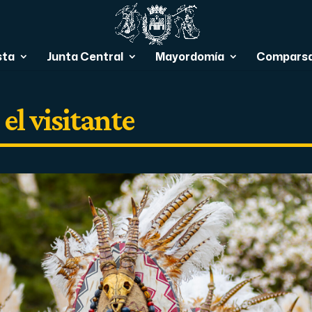
sta
Junta Central
Mayordomía
Compars
el visitante