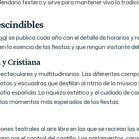
endario festero y sirve para mantener viva la tradic
escindibles
ial
se publica cada año con el detalle de horarios y r
n la esencia de las fiestas y que ningún visitante de
 y Cristiana
pectaculares y multitudinarios. Las diferentes compa
oatos y escuadras que desfilan al ritmo de la música
fía española. La riqueza estética y el cuidado de ca
e los momentos más esperados de las fiestas.
ones teatrales al aire libre en las que se recrean lo
ano por el control del castillo. Los parlamentos, carg