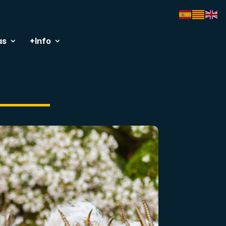
as
+Info