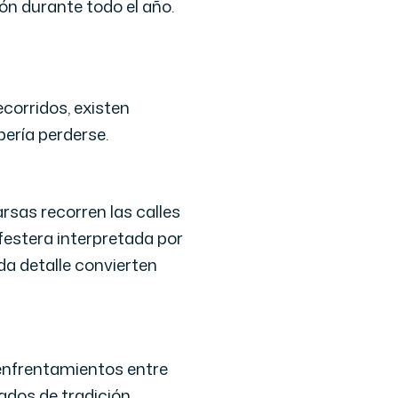
ión durante todo el año.
ecorridos, existen
bería perderse.
rsas recorren las calles
 festera interpretada por
da detalle convierten
s enfrentamientos entre
ados de tradición,