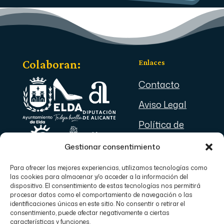
Colaboran:
Enlaces
Contacto
Aviso Legal
Política de
Privacidad
Gestionar consentimiento
Política de
Para ofrecer las mejores experiencias, utilizamos tecnologías como
© Junta Central de
Cookies
las cookies para almacenar y/o acceder a la información del
dispositivo. El consentimiento de estas tecnologías nos permitirá
Comparsas de Moros y
procesar datos como el comportamiento de navegación o las
Cristianos de Elda.
identificaciones únicas en este sitio. No consentir o retirar el
consentimiento, puede afectar negativamente a ciertas
Esta asociación ha sido
características y funciones.