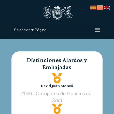
Seleccionar Página
Distinciones Alardos y
Embajadas

David Juan Monzó
2026 - Comparsa de Huestes del
Cadí
