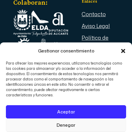
Colaboran:
Enlaces
Contacto
Aviso Legal
Política de
Privacidad
Gestionar consentimiento
Política de
Para ofrecer las mejores experiencias, utilizamos tecnologías como
© Junta Central de
Cookies
las cookies para almacenar y/o acceder a la información del
dispositivo. El consentimiento de estas tecnologías nos permitirá
Comparsas de Moros y
procesar datos como el comportamiento de navegación o las
Cristianos de Elda.
identificaciones únicas en este sitio. No consentir o retirar el
consentimiento, puede afectar negativamente a ciertas
Esta asociación ha sido
características y funciones.
subvencionada por el
Aceptar
Excmo. Ayuntamiento de
Elda por un importe de
Utilizamos cookies para ofrecerte la mejor experiencia en
Denegar
nuestra web.
105.000 euros en el año